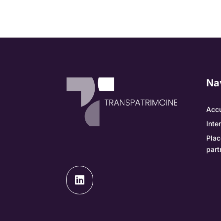
Na
Accu
Inte
Plac
part
