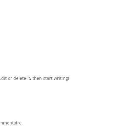
ON
PLACEMENTS & HOLDING PATRIMONIALES
KIOS
it or delete it, then start writing!
ommentaire.