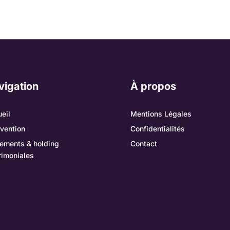
vigation
À propos
eil
Mentions Légales
rvention
Confidentialités
ements & holding
Contact
rimoniales