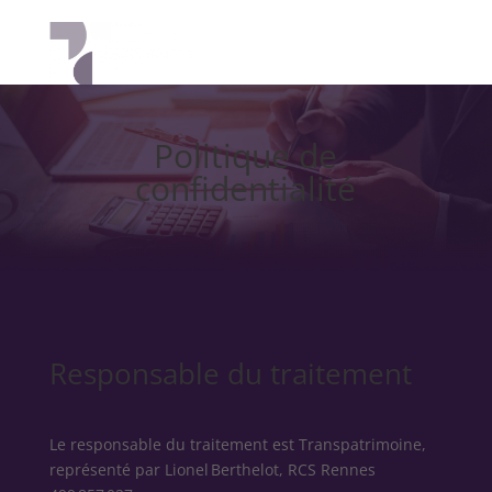
Politique de
confidentialité
Responsable du traitement
Le responsable du traitement est Transpatrimoine,
représenté par Lionel Berthelot, RCS Rennes